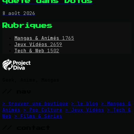
quête dans Dofus
8 août 2026
Rubriques
Mangas & Animés
1765
Jeux Vidéos
2659
Tech & Web
1502
Geek, Anime, Mangas
// nav
> trouver une boutique
> le blog
> Mangas &
Animés
> Pop Culture
> Jeux Vidéos
> Tech &
Web
> Films & Séries
// contact