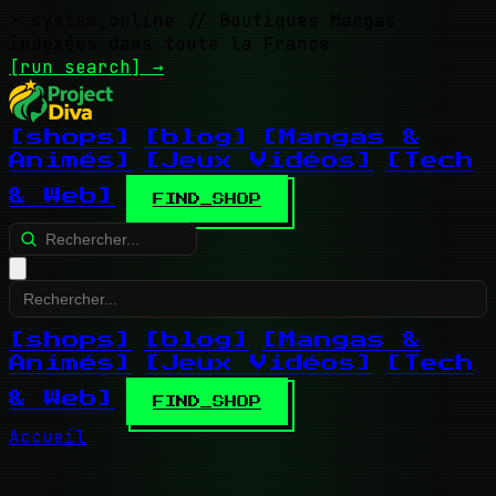
> system_online
// Boutiques Mangas
indexées dans toute la France
[run search]
→
[shops]
[blog]
[Mangas &
Animés]
[Jeux Vidéos]
[Tech
& Web]
FIND_SHOP
[shops]
[blog]
[Mangas &
Animés]
[Jeux Vidéos]
[Tech
& Web]
FIND_SHOP
Accueil