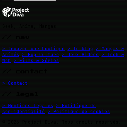
Geek, Anime, Mangas
// nav
> trouver une boutique
> le blog
> Mangas &
Animés
> Pop Culture
> Jeux Vidéos
> Tech &
Web
> Films & Séries
// contact
> Contact
// legal
> Mentions légales
> Politique de
confidentialité
> Politique de cookies
© 2026 Project Diva. Tous droits réservés.