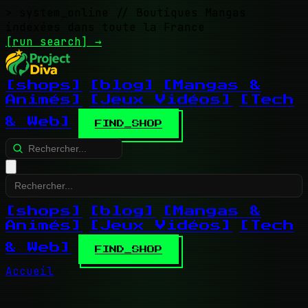
> system_online
// Boutiques Mangas
indexées dans toute la France
[run search]
→
[shops]
[blog]
[Mangas &
Animés]
[Jeux Vidéos]
[Tech
& Web]
FIND_SHOP
[shops]
[blog]
[Mangas &
Animés]
[Jeux Vidéos]
[Tech
& Web]
FIND_SHOP
Accueil