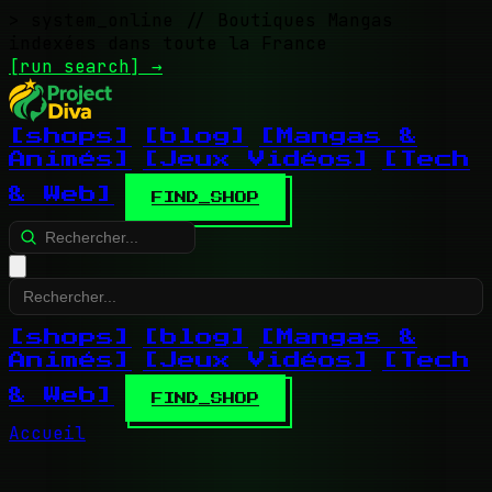
> system_online
// Boutiques Mangas
indexées dans toute la France
[run search]
→
[shops]
[blog]
[Mangas &
Animés]
[Jeux Vidéos]
[Tech
& Web]
FIND_SHOP
[shops]
[blog]
[Mangas &
Animés]
[Jeux Vidéos]
[Tech
& Web]
FIND_SHOP
Accueil