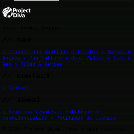
Geek, Anime, Mangas
// nav
> trouver une boutique
> le blog
> Mangas &
Animés
> Pop Culture
> Jeux Vidéos
> Tech &
Web
> Films & Séries
// contact
> Contact
// legal
> Mentions légales
> Politique de
confidentialité
> Politique de cookies
© 2026 Project Diva. Tous droits réservés.