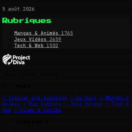
5 août 2026
Rubriques
Mangas & Animés
1765
Jeux Vidéos
2659
Tech & Web
1502
Geek, Anime, Mangas
// nav
> trouver une boutique
> le blog
> Mangas &
Animés
> Pop Culture
> Jeux Vidéos
> Tech &
Web
> Films & Séries
// contact