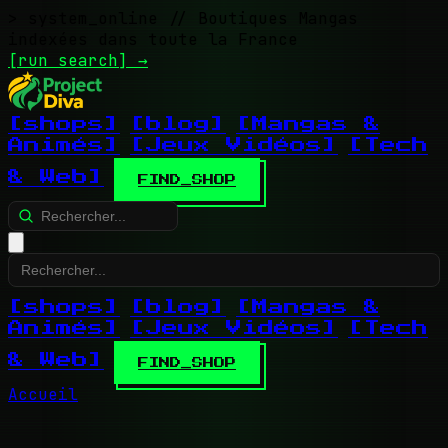
> system_online
// Boutiques Mangas
indexées dans toute la France
[run search]
→
[shops]
[blog]
[Mangas &
Animés]
[Jeux Vidéos]
[Tech
& Web]
FIND_SHOP
[shops]
[blog]
[Mangas &
Animés]
[Jeux Vidéos]
[Tech
& Web]
FIND_SHOP
Accueil