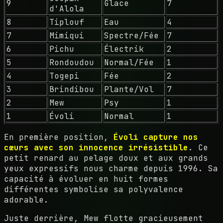
9
Glace
7
d'Alola
8
Tiplouf
Eau
4
7
Mimiqui
Spectre/Fée
7
6
Pichu
Électrik
2
5
Rondoudou
Normal/Fée
1
4
Togepi
Fée
2
3
Brindibou
Plante/Vol
7
2
Mew
Psy
1
1
Évoli
Normal
1
En première position,
Évoli capture nos
cœurs avec son innocence irrésistible
. Ce
petit renard au pelage doux et aux grands
yeux expressifs nous charme depuis 1996. Sa
capacité à évoluer en huit formes
différentes symbolise sa polyvalence
adorable.
Juste derrière, Mew flotte gracieusement