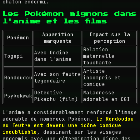
chaton endormi.
Les Pokémon mignons dans
l'anime et les films
Apparition
Impact sur la
Pokémon
marquante
perception
Relation
Avec Ondine
Togepi
maternelle
dans l'anime
touchante
Artiste
Avec son feutre
Rondoudou
incompris et
légendaire
comique
Détective
Maladresse
Psykokwak
Pikachu (film)
adorable en CGI
L'anime a considérablement renforcé l'image
adorable de nombreux Pokémon.
Le Rondoudou
au feutre est devenu une icône comique
inoubliable
, dessinant sur les visages
endormis avec une détermination digne des