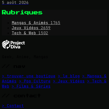
5 août 2026
Rubriques
Mangas & Animés
1765
Jeux Vidéos
2659
Tech & Web
1502
Geek, Anime, Mangas
// nav
> trouver une boutique
> le blog
> Mangas &
Animés
> Pop Culture
> Jeux Vidéos
> Tech &
Web
> Films & Séries
// contact
> Contact