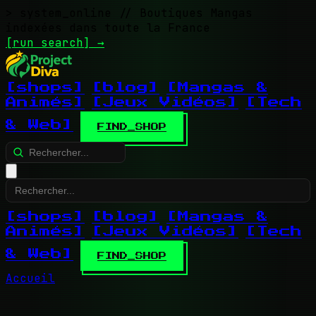
> system_online
// Boutiques Mangas
indexées dans toute la France
[run search]
→
[shops]
[blog]
[Mangas &
Animés]
[Jeux Vidéos]
[Tech
& Web]
FIND_SHOP
[shops]
[blog]
[Mangas &
Animés]
[Jeux Vidéos]
[Tech
& Web]
FIND_SHOP
Accueil