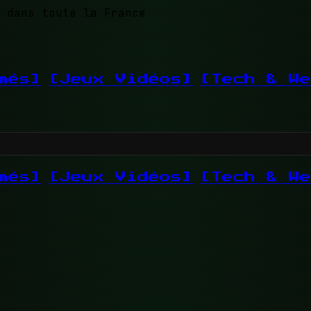
 dans toute la France
més]
[Jeux Vidéos]
[Tech & We
més]
[Jeux Vidéos]
[Tech & We