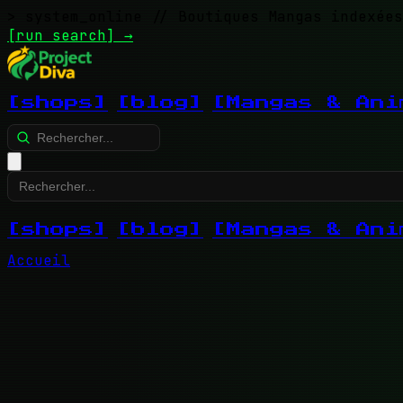
> system_online
// Boutiques Mangas indexées
[run search]
→
[shops]
[blog]
[Mangas & Ani
[shops]
[blog]
[Mangas & Ani
Accueil