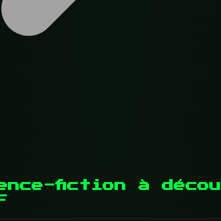
ence-fiction à déco
F