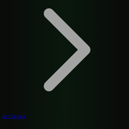
Articles