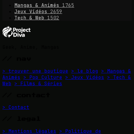
Mangas & Animés
1765
Jeux Vidéos
2659
Tech & Web
1502
Geek, Anime, Mangas
// nav
> trouver une boutique
> le blog
> Mangas &
Animés
> Pop Culture
> Jeux Vidéos
> Tech &
Web
> Films & Séries
// contact
> Contact
// legal
> Mentions légales
> Politique de