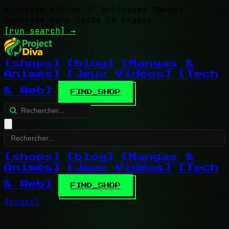
> system_online
// Boutiques Mangas
indexées dans toute la France
[run search]
→
[shops]
[blog]
[Mangas &
Animés]
[Jeux Vidéos]
[Tech
& Web]
FIND_SHOP
[shops]
[blog]
[Mangas &
Animés]
[Jeux Vidéos]
[Tech
& Web]
FIND_SHOP
Accueil