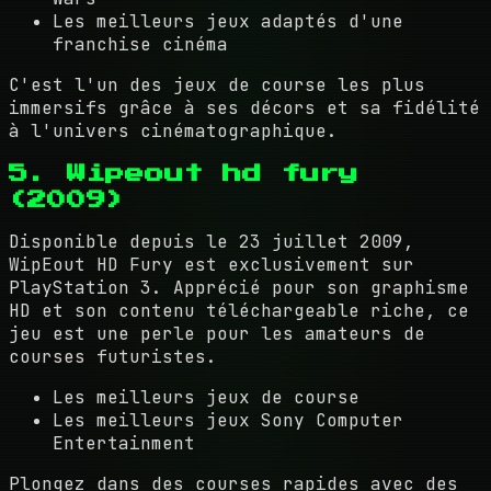
Les meilleurs jeux adaptés d'une
franchise cinéma
C'est l'un des jeux de course les plus
immersifs grâce à ses décors et sa fidélité
à l'univers cinématographique.
5. Wipeout hd fury
(2009)
Disponible depuis le 23 juillet 2009,
WipEout HD Fury
est exclusivement sur
PlayStation 3
. Apprécié pour son
graphisme
HD
et son contenu téléchargeable riche, ce
jeu est une perle pour les amateurs de
courses futuristes.
Les meilleurs jeux de course
Les meilleurs jeux Sony Computer
Entertainment
Plongez dans des courses rapides avec des