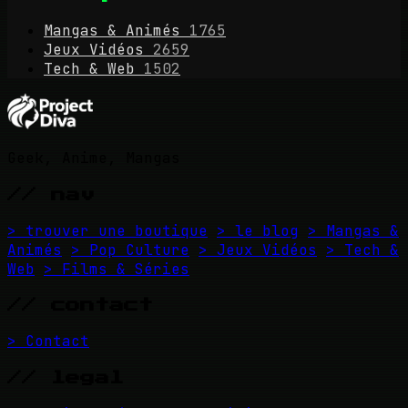
Mangas & Animés
1765
Jeux Vidéos
2659
Tech & Web
1502
Geek, Anime, Mangas
// nav
> trouver une boutique
> le blog
> Mangas &
Animés
> Pop Culture
> Jeux Vidéos
> Tech &
Web
> Films & Séries
// contact
> Contact
// legal