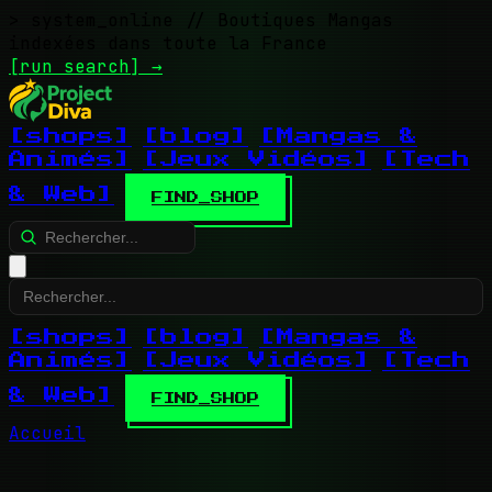
> system_online
// Boutiques Mangas
indexées dans toute la France
[run search]
→
[shops]
[blog]
[Mangas &
Animés]
[Jeux Vidéos]
[Tech
& Web]
FIND_SHOP
[shops]
[blog]
[Mangas &
Animés]
[Jeux Vidéos]
[Tech
& Web]
FIND_SHOP
Accueil