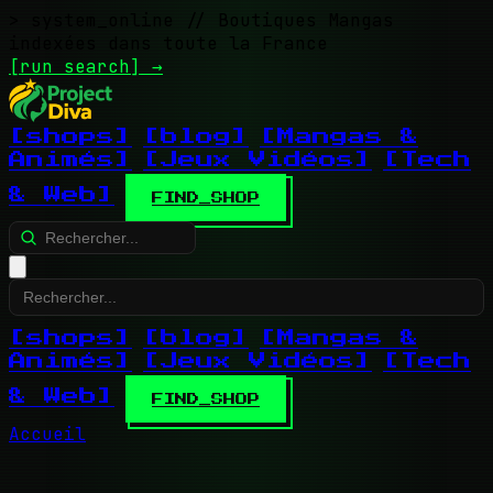
> system_online
// Boutiques Mangas
indexées dans toute la France
[run search]
→
[shops]
[blog]
[Mangas &
Animés]
[Jeux Vidéos]
[Tech
& Web]
FIND_SHOP
[shops]
[blog]
[Mangas &
Animés]
[Jeux Vidéos]
[Tech
& Web]
FIND_SHOP
Accueil