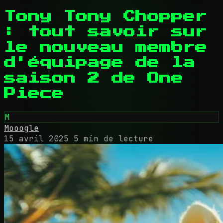
Tony Tony Chopper
: tout savoir sur
le nouveau membre
d'équipage de la
saison 2 de One
Piece
M
Mooogle
15 avril 2025
5 min de lecture