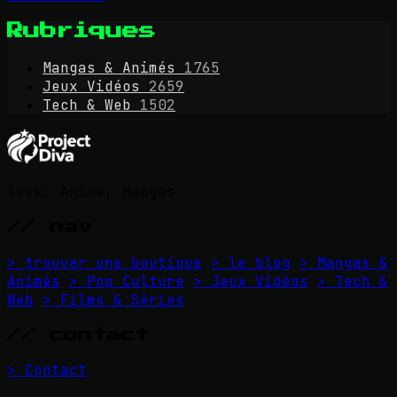
Rubriques
Mangas & Animés
1765
Jeux Vidéos
2659
Tech & Web
1502
Geek, Anime, Mangas
// nav
> trouver une boutique
> le blog
> Mangas &
Animés
> Pop Culture
> Jeux Vidéos
> Tech &
Web
> Films & Séries
// contact
> Contact