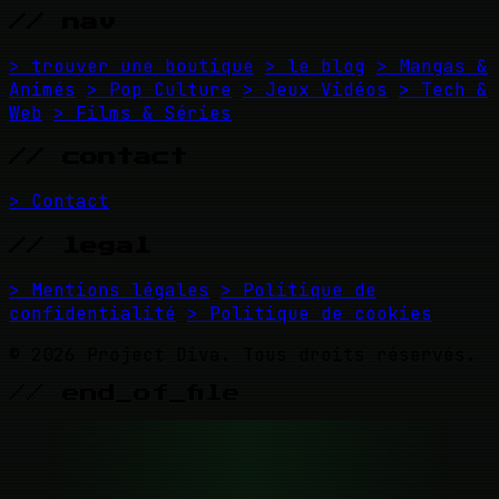
// nav
> trouver une boutique
> le blog
> Mangas &
Animés
> Pop Culture
> Jeux Vidéos
> Tech &
Web
> Films & Séries
// contact
> Contact
// legal
> Mentions légales
> Politique de
confidentialité
> Politique de cookies
© 2026 Project Diva. Tous droits réservés.
// end_of_file