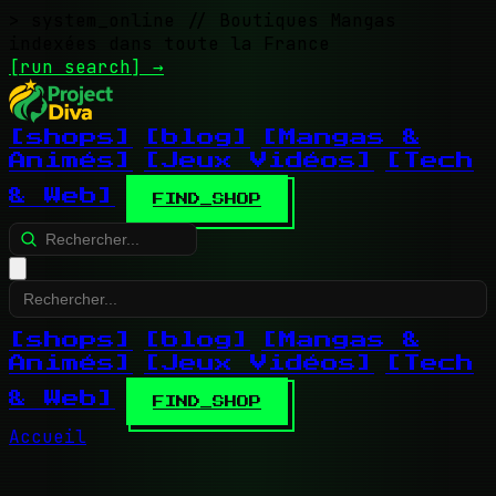
> system_online
// Boutiques Mangas
indexées dans toute la France
[run search]
→
[shops]
[blog]
[Mangas &
Animés]
[Jeux Vidéos]
[Tech
& Web]
FIND_SHOP
[shops]
[blog]
[Mangas &
Animés]
[Jeux Vidéos]
[Tech
& Web]
FIND_SHOP
Accueil