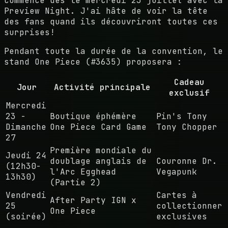
commence dès le mercredi 23 juillet avec la
Preview Night. J'ai hâte de voir la tête
des fans quand ils découvriront toutes ces
surprises!
Pendant toute la durée de la convention, le
stand One Piece (#3635) proposera :
Cadeau
Jour
Activité principale
exclusif
Mercredi
23 -
Boutique éphémère
Pin's Tony
Dimanche
One Piece Card Game
Tony Chopper
27
Première mondiale du
Jeudi 24
doublage anglais de
Couronne Dr.
(12h30-
l'Arc Egghead
Vegapunk
13h30)
(Partie 2)
Vendredi
Cartes à
After Party IGN x
25
collectionner
One Piece
(soirée)
exclusives