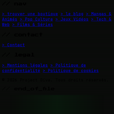
// nav
> trouver une boutique
> le blog
> Mangas &
Animés
> Pop Culture
> Jeux Vidéos
> Tech &
Web
> Films & Séries
// contact
> Contact
// legal
> Mentions légales
> Politique de
confidentialité
> Politique de cookies
© 2026 Project Diva. Tous droits réservés.
// end_of_file