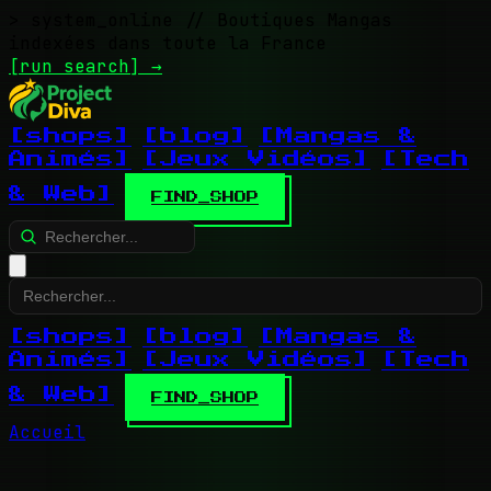
> system_online
// Boutiques Mangas
indexées dans toute la France
[run search]
→
[shops]
[blog]
[Mangas &
Animés]
[Jeux Vidéos]
[Tech
& Web]
FIND_SHOP
[shops]
[blog]
[Mangas &
Animés]
[Jeux Vidéos]
[Tech
& Web]
FIND_SHOP
Accueil