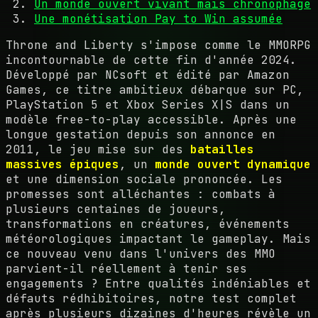
Un monde ouvert vivant mais chronophage
Une monétisation Pay to Win assumée
Throne and Liberty s'impose comme le MMORPG
incontournable de cette fin d'année 2024.
Développé par NCsoft et édité par Amazon
Games, ce titre ambitieux débarque sur PC,
PlayStation 5 et Xbox Series X|S dans un
modèle free-to-play accessible. Après une
longue gestation depuis son annonce en
2011, le jeu mise sur des
batailles
massives épiques
, un
monde ouvert dynamique
et une dimension sociale prononcée. Les
promesses sont alléchantes : combats à
plusieurs centaines de joueurs,
transformations en créatures, événements
météorologiques impactant le gameplay. Mais
ce nouveau venu dans l'univers des MMO
parvient-il réellement à tenir ses
engagements ? Entre qualités indéniables et
défauts rédhibitoires, notre test complet
après plusieurs dizaines d'heures révèle un