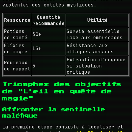
violentes des entités mystiques.
Quantité
Ressource
Utilité
recommandée
Potions
Survie essentielle
30+
de santé
face aux embuscades
Élixirs
Résistance aux
15+
de magie
attaques arcanes
Extraction d'urgence
Rouleaux
5
si situation
de rappel
critique
Triomphez des objectifs
de "L'œil en quête de
magie"
Affronter la sentinelle
maléfique
La première étape consiste à localiser et