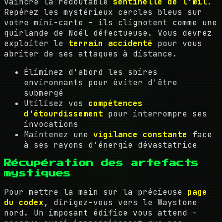
vaincre la redoutable
sentinelle de l'œil
.
Repérez les mystérieux cercles bleus sur
votre mini-carte – ils clignotent comme une
guirlande de Noël défectueuse. Vous devrez
exploiter le
terrain accidenté
pour vous
abriter de ses attaques à distance.
Éliminez d'abord les sbires
environnants pour éviter d'être
submergé
Utilisez vos
compétences
d'étourdissement
pour interrompre ses
invocations
Maintenez une
vigilance constante
face
à ses rayons d'énergie dévastatrice
Récupération des artefacts
mystiques
Pour mettre la main sur la précieuse
page
du codex
, dirigez-vous vers le Waystone
nord. Un imposant édifice vous attend –