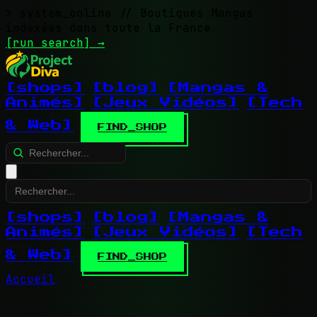
> system_online
// Boutiques Mangas
indexées dans toute la France
[run search]
→
[shops]
[blog]
[Mangas &
Animés]
[Jeux Vidéos]
[Tech
& Web]
FIND_SHOP
[shops]
[blog]
[Mangas &
Animés]
[Jeux Vidéos]
[Tech
& Web]
FIND_SHOP
Accueil