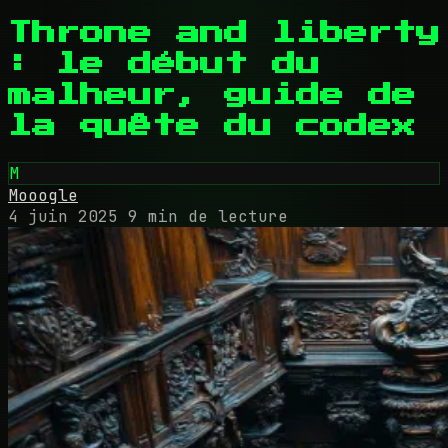
Throne and liberty
: le début du
malheur, guide de
la quête du codex
M
Mooogle
4 juin 2025
9 min de lecture