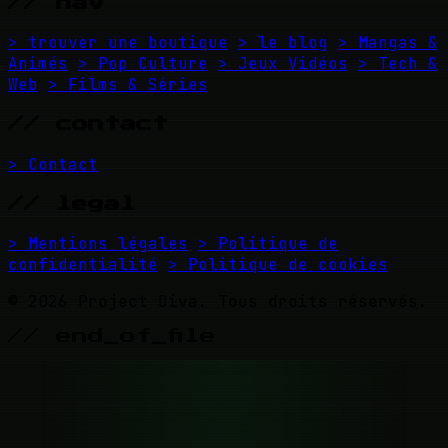
// nav
> trouver une boutique
> le blog
> Mangas &
Animés
> Pop Culture
> Jeux Vidéos
> Tech &
Web
> Films & Séries
// contact
> Contact
// legal
> Mentions légales
> Politique de
confidentialité
> Politique de cookies
© 2026 Project Diva. Tous droits réservés.
// end_of_file