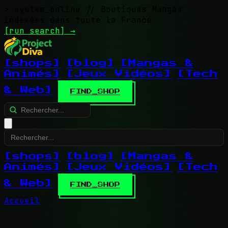
> system_online
// Boutiques Mangas
indexées dans toute la France
[run search]
→
[shops]
[blog]
[Mangas &
Animés]
[Jeux Vidéos]
[Tech
& Web]
FIND_SHOP
[shops]
[blog]
[Mangas &
Animés]
[Jeux Vidéos]
[Tech
& Web]
FIND_SHOP
Accueil