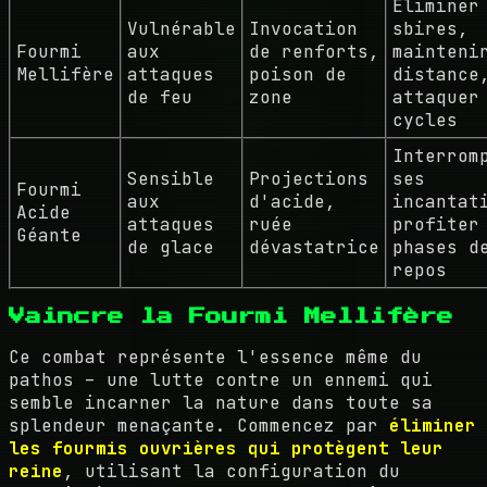
Éliminer
Vulnérable
Invocation
sbires,
Fourmi
aux
de renforts,
mainteni
Mellifère
attaques
poison de
distance
de feu
zone
attaquer
cycles
Interrom
Sensible
Projections
ses
Fourmi
aux
d'acide,
incantat
Acide
attaques
ruée
profiter
Géante
de glace
dévastatrice
phases d
repos
Vaincre la Fourmi Mellifère
Ce combat représente l'essence même du
pathos – une lutte contre un ennemi qui
semble incarner la nature dans toute sa
splendeur menaçante. Commencez par
éliminer
les fourmis ouvrières qui protègent leur
reine
, utilisant la configuration du