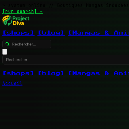
> system_online
// Boutiques Mangas indexées
[run search]
→
[shops]
[blog]
[Mangas & Ani
[shops]
[blog]
[Mangas & Ani
Accueil