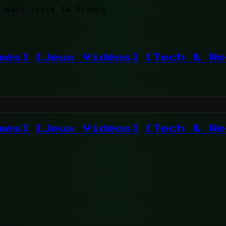
 dans toute la France
més]
[Jeux Vidéos]
[Tech & We
més]
[Jeux Vidéos]
[Tech & We