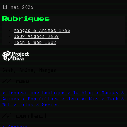
11 mai 2026
Rubriques
Mangas & Animés
1765
Jeux Vidéos
2659
Tech & Web
1502
Geek, Anime, Mangas
// nav
> trouver une boutique
> le blog
> Mangas &
Animés
> Pop Culture
> Jeux Vidéos
> Tech &
Web
> Films & Séries
// contact