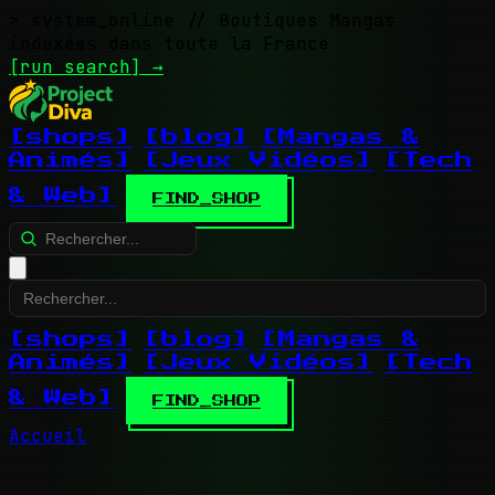
> system_online
// Boutiques Mangas
indexées dans toute la France
[run search]
→
[shops]
[blog]
[Mangas &
Animés]
[Jeux Vidéos]
[Tech
& Web]
FIND_SHOP
[shops]
[blog]
[Mangas &
Animés]
[Jeux Vidéos]
[Tech
& Web]
FIND_SHOP
Accueil