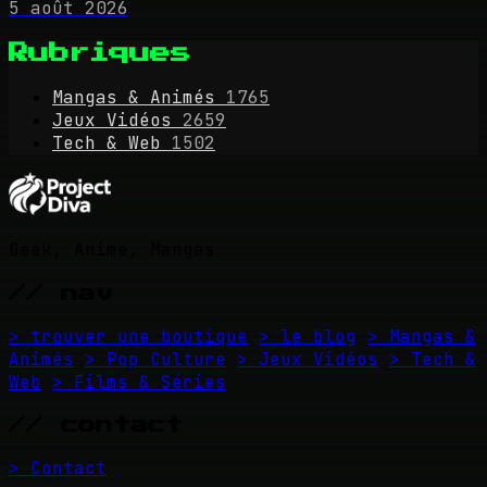
5 août 2026
Rubriques
Mangas & Animés
1765
Jeux Vidéos
2659
Tech & Web
1502
Geek, Anime, Mangas
// nav
> trouver une boutique
> le blog
> Mangas &
Animés
> Pop Culture
> Jeux Vidéos
> Tech &
Web
> Films & Séries
// contact
> Contact