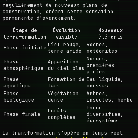
régulièrement de nouveaux plans de
construction, créant cette sensation
permanente d'avancement.
Étape de
Évolution
Nouveaux
terraformation
visible
éléments
Ciel rouge,
Roches,
Phase initiale
terre aride
météorites
Nuages,
Phase
Apparition
premières
atmosphérique
du ciel bleu
pluies
Phase
Formation de
Eau liquide,
aquatique
lacs
mousses
Phase
Végétation
Arbres,
biologique
dense
insectes, herbe
Faune
Forêts
Phase finale
diversifiée,
complètes
écosystème
La transformation s'opère en temps réel