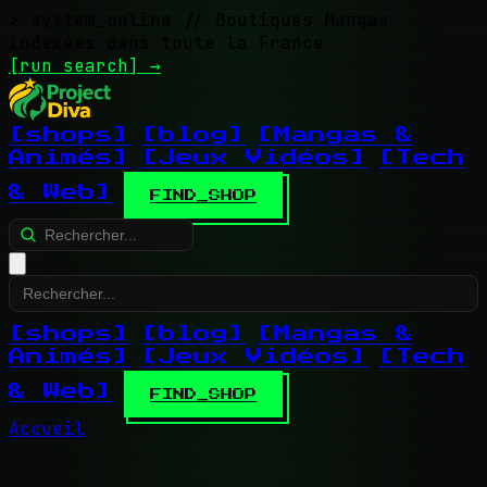
> system_online
// Boutiques Mangas
indexées dans toute la France
[run search]
→
[shops]
[blog]
[Mangas &
Animés]
[Jeux Vidéos]
[Tech
& Web]
FIND_SHOP
[shops]
[blog]
[Mangas &
Animés]
[Jeux Vidéos]
[Tech
& Web]
FIND_SHOP
Accueil