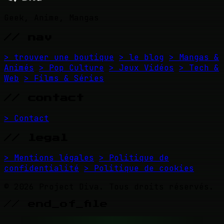
Geek, Anime, Mangas
// nav
> trouver une boutique
> le blog
> Mangas &
Animés
> Pop Culture
> Jeux Vidéos
> Tech &
Web
> Films & Séries
// contact
> Contact
// legal
> Mentions légales
> Politique de
confidentialité
> Politique de cookies
© 2026 Project Diva. Tous droits réservés.
// end_of_file