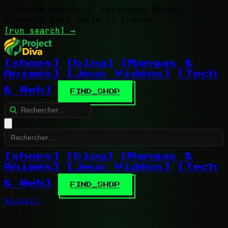
> system_online
// Boutiques Mangas
indexées dans toute la France
[run search]
→
[shops]
[blog]
[Mangas &
Animés]
[Jeux Vidéos]
[Tech
& Web]
FIND_SHOP
[shops]
[blog]
[Mangas &
Animés]
[Jeux Vidéos]
[Tech
& Web]
FIND_SHOP
Accueil