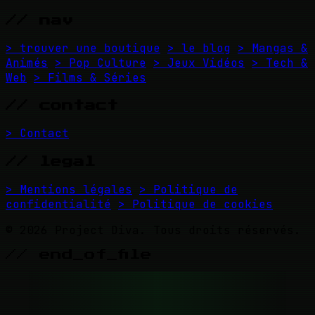
// nav
> trouver une boutique
> le blog
> Mangas &
Animés
> Pop Culture
> Jeux Vidéos
> Tech &
Web
> Films & Séries
// contact
> Contact
// legal
> Mentions légales
> Politique de
confidentialité
> Politique de cookies
© 2026 Project Diva. Tous droits réservés.
// end_of_file