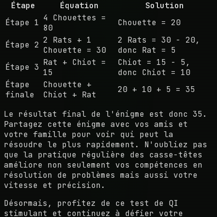
Étape
Équation
Solution
4 Chouettes =
Étape 1
Chouette = 20
80
2 Rats + 1
2 Rats = 30 - 20,
Étape 2
Chouette = 30
donc Rat = 5
Rat + Chiot =
Chiot = 15 - 5,
Étape 3
15
donc Chiot = 10
Étape
Chouette +
20 + 10 + 5 = 35
finale
Chiot + Rat
Le résultat final de l'énigme est donc 35.
Partagez cette énigme avec vos amis et
votre famille pour voir qui peut la
résoudre le plus rapidement. N'oubliez pas
que la pratique régulière des casse-têtes
améliore non seulement vos compétences en
résolution de problèmes mais aussi votre
vitesse et précision.
Désormais, profitez de ce test de QI
stimulant et continuez à défier votre