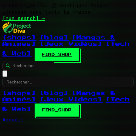
> system_online
// Boutiques Mangas
indexées dans toute la France
[run search]
→
[shops]
[blog]
[Mangas &
Animés]
[Jeux Vidéos]
[Tech
& Web]
FIND_SHOP
[shops]
[blog]
[Mangas &
Animés]
[Jeux Vidéos]
[Tech
& Web]
FIND_SHOP
Accueil