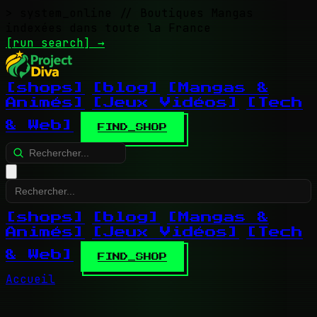
> system_online
// Boutiques Mangas
indexées dans toute la France
[run search]
→
[shops]
[blog]
[Mangas &
Animés]
[Jeux Vidéos]
[Tech
& Web]
FIND_SHOP
[shops]
[blog]
[Mangas &
Animés]
[Jeux Vidéos]
[Tech
& Web]
FIND_SHOP
Accueil