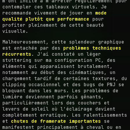
m'ont incité à m'arrêter régulièrement pour
contempler ces tableaux virtuels. Je
recommande vivement de jouer en
mode
qualité plutôt que performance
pour
profiter pleinement de cette beauté
visuelle.
Malheureusement, cette splendeur graphique
est entachée par des
problèmes techniques
récurrents
. J'ai constaté un léger
stuttering sur ma configuration PC, des
éléments qui apparaissent brutalement,
notamment au début des cinématiques, un
chargement tardif de certaines textures, du
clipping occasionnel et des bugs de PNJ se
bloquant dans les murs. Les problèmes de
lumière deviennent parfois gênants,
particulièrement lors des couchers et
levers de soleil où l'éclairage devient
complètement erratique. Les ralentissements
et
chutes de framerate importantes
se
manifestent principalement à cheval ou en