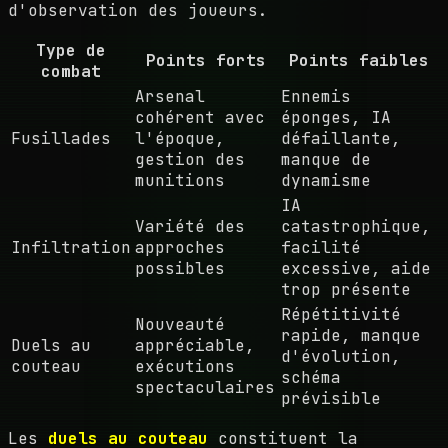
d'observation des joueurs.
Type de
Points forts
Points faibles
combat
Arsenal
Ennemis
cohérent avec
éponges, IA
Fusillades
l'époque,
défaillante,
gestion des
manque de
munitions
dynamisme
IA
Variété des
catastrophique,
Infiltration
approches
facilité
possibles
excessive, aide
trop présente
Répétitivité
Nouveauté
rapide, manque
Duels au
appréciable,
d'évolution,
couteau
exécutions
schéma
spectaculaires
prévisible
Les
duels au couteau
constituent la