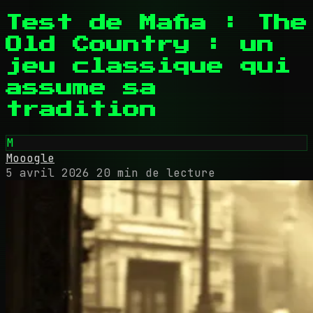
Test de Mafia : The
Old Country : un
jeu classique qui
assume sa
tradition
M
Mooogle
5 avril 2026
20 min de lecture