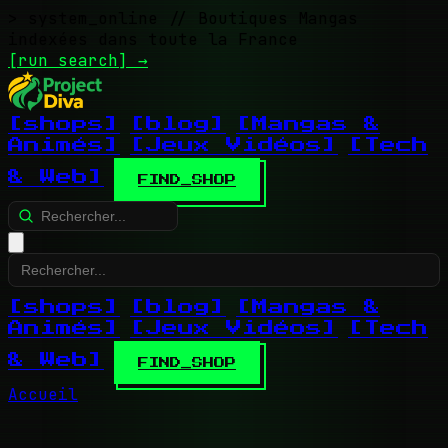
> system_online
// Boutiques Mangas
indexées dans toute la France
[run search]
→
[shops]
[blog]
[Mangas &
Animés]
[Jeux Vidéos]
[Tech
& Web]
FIND_SHOP
[shops]
[blog]
[Mangas &
Animés]
[Jeux Vidéos]
[Tech
& Web]
FIND_SHOP
Accueil