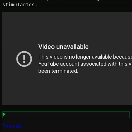
stimulantes.
M
Mooogle