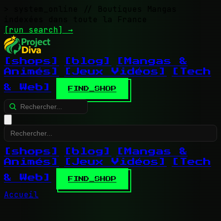
> system_online
// Boutiques Mangas
indexées dans toute la France
[run search]
→
[shops]
[blog]
[Mangas &
Animés]
[Jeux Vidéos]
[Tech
& Web]
FIND_SHOP
[shops]
[blog]
[Mangas &
Animés]
[Jeux Vidéos]
[Tech
& Web]
FIND_SHOP
Accueil