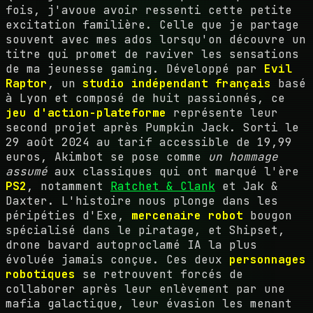
fois, j'avoue avoir ressenti cette petite
excitation familière. Celle que je partage
souvent avec mes ados lorsqu'on découvre un
titre qui promet de raviver les sensations
de ma jeunesse gaming. Développé par
Evil
Raptor
, un
studio indépendant français
basé
à Lyon et composé de huit passionnés, ce
jeu d'action-plateforme
représente leur
second projet après Pumpkin Jack. Sorti le
29 août 2024 au tarif accessible de 19,99
euros, Akimbot se pose comme
un hommage
assumé
aux classiques qui ont marqué l'ère
PS2
, notamment
Ratchet & Clank
et Jak &
Daxter. L'histoire nous plonge dans les
péripéties d'Exe,
mercenaire robot
bougon
spécialisé dans le piratage, et Shipset,
drone bavard autoproclamé IA la plus
évoluée jamais conçue. Ces deux
personnages
robotiques
se retrouvent forcés de
collaborer après leur enlèvement par une
mafia galactique, leur évasion les menant