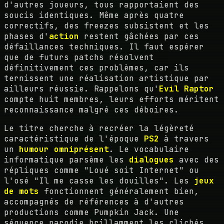
d'autres joueurs, tous rapportaient des
soucis identiques. Même après quatre
correctifs, des freezes subsistent et les
phases d'
action
restent gâchées par ces
défaillances techniques. Il faut espérer
que de futurs patchs résolvent
définitivement ces problèmes, car ils
ternissent une réalisation artistique par
ailleurs réussie. Rappelons qu'
Evil Raptor
compte huit membres, leurs efforts méritent
reconnaissance malgré ces déboires.
Le titre cherche à recréer la légèreté
caractéristique de l'époque
PS2
à travers
un
humour omniprésent
. Le vocabulaire
informatique parsème les
dialogues
avec des
répliques comme "Loué soit Internet" ou
l'osé "Il me casse les douilles". Les
jeux
de mots
fonctionnent généralement bien,
accompagnés de références à d'autres
productions comme Pumpkin Jack. Une
séquence parodie brillamment les clichés