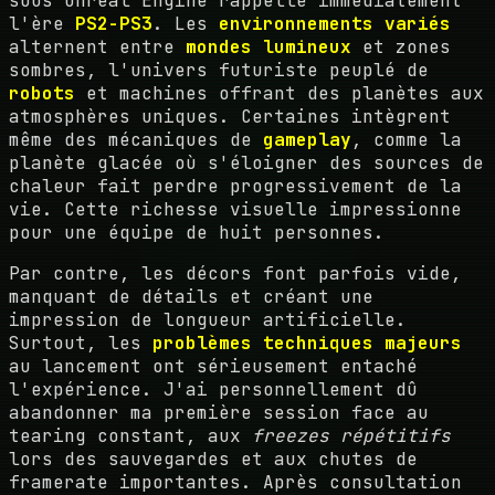
sous Unreal Engine rappelle immédiatement
l'ère
PS2-PS3
. Les
environnements variés
alternent entre
mondes lumineux
et zones
sombres, l'univers futuriste peuplé de
robots
et machines offrant des planètes aux
atmosphères uniques. Certaines intègrent
même des mécaniques de
gameplay
, comme la
planète glacée où s'éloigner des sources de
chaleur fait perdre progressivement de la
vie. Cette richesse visuelle impressionne
pour une équipe de huit personnes.
Par contre, les décors font parfois vide,
manquant de détails et créant une
impression de longueur artificielle.
Surtout, les
problèmes techniques majeurs
au lancement ont sérieusement entaché
l'expérience. J'ai personnellement dû
abandonner ma première session face au
tearing constant, aux
freezes répétitifs
lors des sauvegardes et aux chutes de
framerate importantes. Après consultation