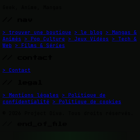
Geek, Anime, Mangas
// nav
> trouver une boutique
> le blog
> Mangas &
Animés
> Pop Culture
> Jeux Vidéos
> Tech &
Web
> Films & Séries
// contact
> Contact
// legal
> Mentions légales
> Politique de
confidentialité
> Politique de cookies
© 2026 Project Diva. Tous droits réservés.
// end_of_file