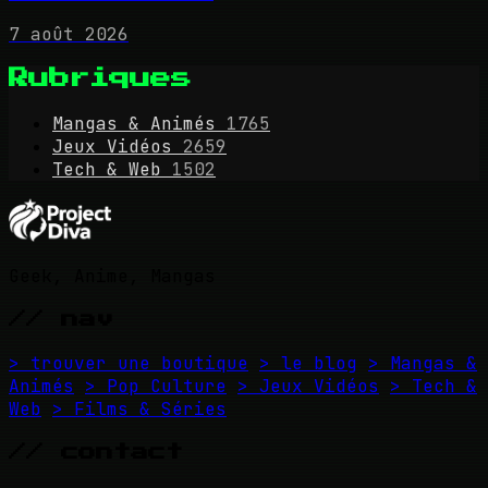
7 août 2026
Rubriques
Mangas & Animés
1765
Jeux Vidéos
2659
Tech & Web
1502
Geek, Anime, Mangas
// nav
> trouver une boutique
> le blog
> Mangas &
Animés
> Pop Culture
> Jeux Vidéos
> Tech &
Web
> Films & Séries
// contact