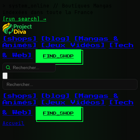
> system_online
// Boutiques Mangas
indexées dans toute la France
[run search]
→
[shops]
[blog]
[Mangas &
Animés]
[Jeux Vidéos]
[Tech
& Web]
FIND_SHOP
[shops]
[blog]
[Mangas &
Animés]
[Jeux Vidéos]
[Tech
& Web]
FIND_SHOP
Accueil