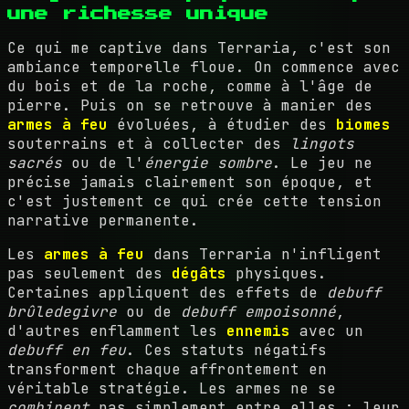
une richesse unique
Ce qui me captive dans Terraria, c'est son
ambiance temporelle floue. On commence avec
du bois et de la roche, comme à l'âge de
pierre. Puis on se retrouve à manier des
armes à feu
évoluées, à étudier des
biomes
souterrains et à collecter des
lingots
sacrés
ou de l'
énergie sombre
. Le jeu ne
précise jamais clairement son époque, et
c'est justement ce qui crée cette tension
narrative permanente.
Les
armes à feu
dans Terraria n'infligent
pas seulement des
dégâts
physiques.
Certaines appliquent des effets de
debuff
brûledegivre
ou de
debuff empoisonné
,
d'autres enflamment les
ennemis
avec un
debuff en feu
. Ces statuts négatifs
transforment chaque affrontement en
véritable stratégie. Les armes ne se
combinent
pas simplement entre elles : leur