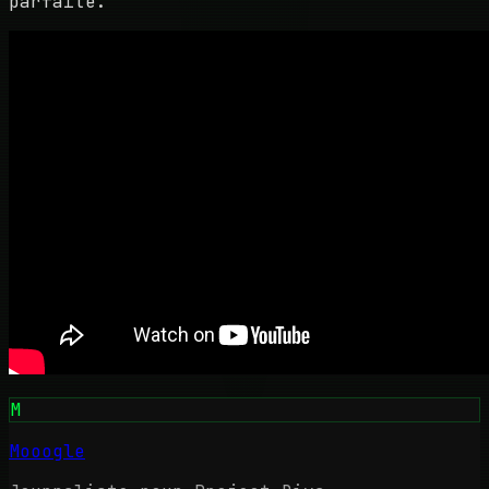
parfaite.
M
Mooogle