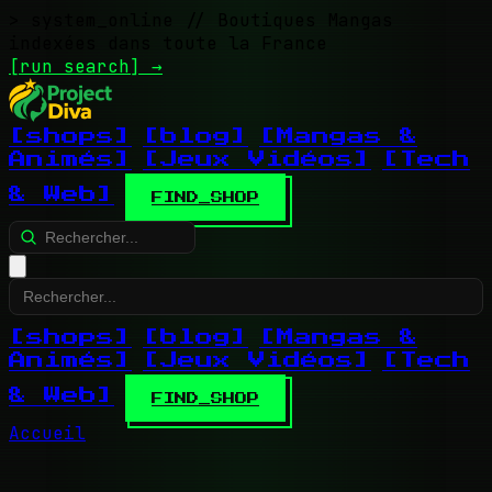
> system_online
// Boutiques Mangas
indexées dans toute la France
[run search]
→
[shops]
[blog]
[Mangas &
Animés]
[Jeux Vidéos]
[Tech
& Web]
FIND_SHOP
[shops]
[blog]
[Mangas &
Animés]
[Jeux Vidéos]
[Tech
& Web]
FIND_SHOP
Accueil