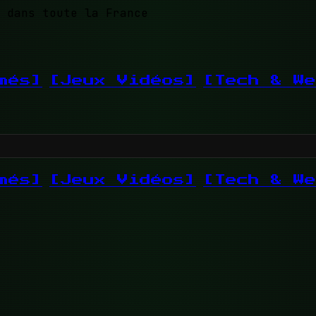
 dans toute la France
més]
[Jeux Vidéos]
[Tech & We
més]
[Jeux Vidéos]
[Tech & We