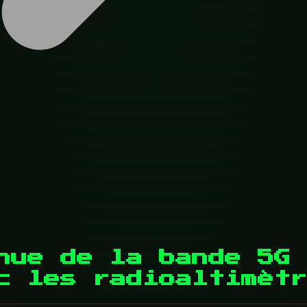
nue de la bande 5G 
c les radioaltimètr