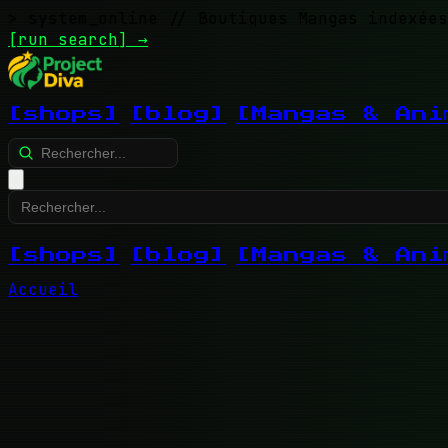
> system_online
// Boutiques Mangas indexées
[run search]
→
[shops]
[blog]
[Mangas & Ani
[shops]
[blog]
[Mangas & Ani
Accueil