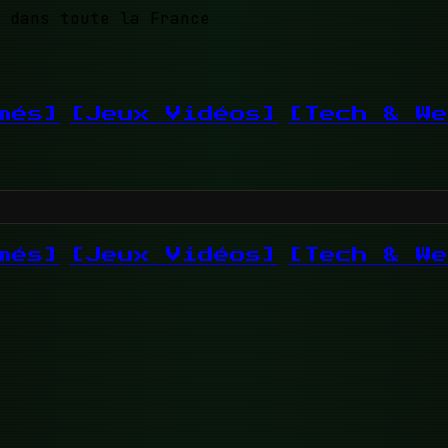
 dans toute la France
més]
[Jeux Vidéos]
[Tech & We
més]
[Jeux Vidéos]
[Tech & We