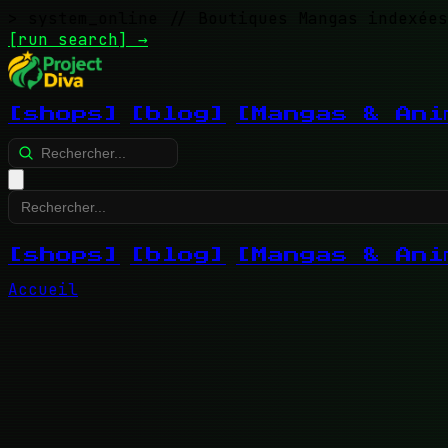
> system_online
// Boutiques Mangas indexées
[run search]
→
[shops]
[blog]
[Mangas & Ani
[shops]
[blog]
[Mangas & Ani
Accueil