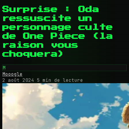
Surprise : Oda
ressuscite un
personnage culte
de One Piece (la
raison vous
choquera)
M
Mooogle
2 août 2024
5 min de lecture