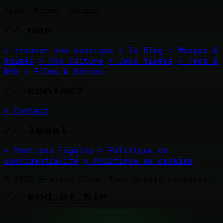
Geek, Anime, Mangas
// nav
> trouver une boutique
> le blog
> Mangas &
Animés
> Pop Culture
> Jeux Vidéos
> Tech &
Web
> Films & Séries
// contact
> Contact
// legal
> Mentions légales
> Politique de
confidentialité
> Politique de cookies
© 2026 Project Diva. Tous droits réservés.
// end_of_file