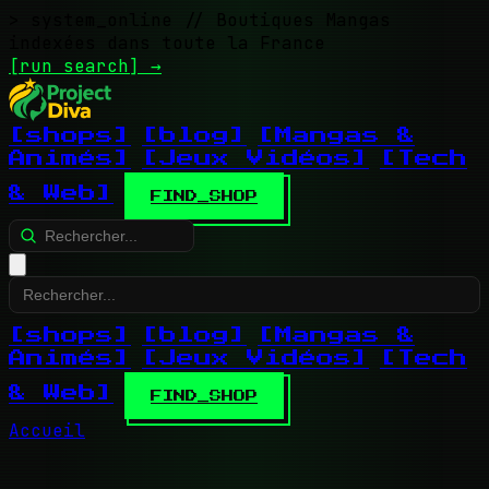
> system_online
// Boutiques Mangas
indexées dans toute la France
[run search]
→
[shops]
[blog]
[Mangas &
Animés]
[Jeux Vidéos]
[Tech
& Web]
FIND_SHOP
[shops]
[blog]
[Mangas &
Animés]
[Jeux Vidéos]
[Tech
& Web]
FIND_SHOP
Accueil