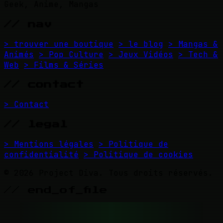
Geek, Anime, Mangas
// nav
> trouver une boutique
> le blog
> Mangas &
Animés
> Pop Culture
> Jeux Vidéos
> Tech &
Web
> Films & Séries
// contact
> Contact
// legal
> Mentions légales
> Politique de
confidentialité
> Politique de cookies
© 2026 Project Diva. Tous droits réservés.
// end_of_file