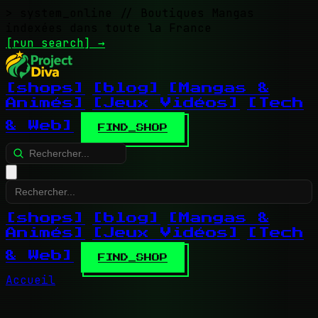
> system_online
// Boutiques Mangas
indexées dans toute la France
[run search]
→
[shops]
[blog]
[Mangas &
Animés]
[Jeux Vidéos]
[Tech
& Web]
FIND_SHOP
[shops]
[blog]
[Mangas &
Animés]
[Jeux Vidéos]
[Tech
& Web]
FIND_SHOP
Accueil