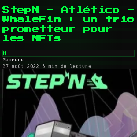
StepN - Atlético -
WhaleFin : un trio
prometteur pour
les NFTs
M
Maurène
27 août 2022
3 min de lecture