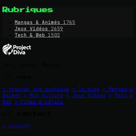
Rubriques
Mangas & Animés
1765
Jeux Vidéos
2659
Tech & Web
1502
Geek, Anime, Mangas
// nav
> trouver une boutique
> le blog
> Mangas &
Animés
> Pop Culture
> Jeux Vidéos
> Tech &
Web
> Films & Séries
// contact
> Contact