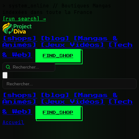
> system_online
// Boutiques Mangas
indexées dans toute la France
[run search]
→
[shops]
[blog]
[Mangas &
Animés]
[Jeux Vidéos]
[Tech
& Web]
FIND_SHOP
[shops]
[blog]
[Mangas &
Animés]
[Jeux Vidéos]
[Tech
& Web]
FIND_SHOP
Accueil