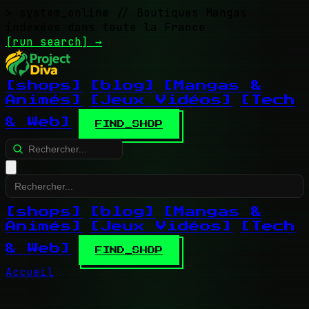
> system_online
// Boutiques Mangas
indexées dans toute la France
[run search]
→
[shops]
[blog]
[Mangas &
Animés]
[Jeux Vidéos]
[Tech
& Web]
FIND_SHOP
[shops]
[blog]
[Mangas &
Animés]
[Jeux Vidéos]
[Tech
& Web]
FIND_SHOP
Accueil