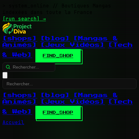
> system_online
// Boutiques Mangas
indexées dans toute la France
[run search]
→
[shops]
[blog]
[Mangas &
Animés]
[Jeux Vidéos]
[Tech
& Web]
FIND_SHOP
[shops]
[blog]
[Mangas &
Animés]
[Jeux Vidéos]
[Tech
& Web]
FIND_SHOP
Accueil