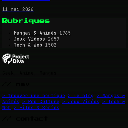
11 mai 2026
Rubriques
Mangas & Animés
1765
Jeux Vidéos
2659
Tech & Web
1502
Geek, Anime, Mangas
// nav
> trouver une boutique
> le blog
> Mangas &
Animés
> Pop Culture
> Jeux Vidéos
> Tech &
Web
> Films & Séries
// contact