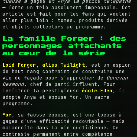
tueuse à gages et Anya la petite télépathe
— forme un trio absolument improbable. Cet
article est fait pour les fans qui veulent
aller plus loin : tomes, produits dérivés
et objets collectors au programme.
La famille Forger : des
personnages attachants
au cœur de la série
Loid Forger, alias Twilight
, est un espion
de haut rang contraint de construire une
vie de façade pour s'approcher de
Donovan
Desmond
, chef de parti influent. Pour
infiltrer la prestigieuse
école Éden
, il
adopte Anya et épouse Yor. Un sacré
programme.
Yor
, sa fausse épouse, est une tueuse à
gages d'une efficacité redoutable — mais
maladroite dans la vie quotidienne. Ce
contraste permanent entre compétence