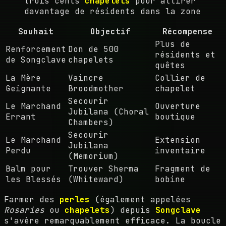
trois cents
chapelets
pour attirer
davantage de résidents dans la zone
Souhait
Objectif
Récompense
Plus de
Renforcement
Don de 500
résidents et
de Songclave
chapelets
quêtes
La Mère
Vaincre
Collier de
Geignante
Broodmother
chapelet
Secourir
Le Marchand
Ouverture
Jubilana (Choral
Errant
boutique
Chambers)
Secourir
Le Marchand
Extension
Jubilana
Perdu
inventaire
(Memorium)
Balm pour
Trouver Sherma
Fragment de
les Blessés
(Whiteward)
bobine
Farmer des
perles
(également appelées
Rosaries
ou
chapelets
) depuis
Songclave
s'avère remarquablement efficace. La boucle