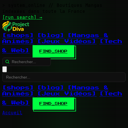
> system_online
// Boutiques Mangas
indexées dans toute la France
[run search]
→
[shops]
[blog]
[Mangas &
Animés]
[Jeux Vidéos]
[Tech
& Web]
FIND_SHOP
[shops]
[blog]
[Mangas &
Animés]
[Jeux Vidéos]
[Tech
& Web]
FIND_SHOP
Accueil