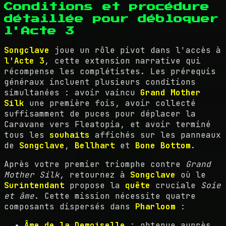
Conditions et procédure
détaillée pour débloquer
l'Acte 3
Songclave
joue un rôle pivot dans l'accès à
l'Acte 3
, cette extension narrative qui
récompense les complétistes. Les prérequis
généraux incluent plusieurs conditions
simultanées : avoir vaincu
Grand Mother
Silk
une première fois, avoir collecté
suffisamment de puces pour déplacer la
Caravane vers Fleatopia, et avoir terminé
tous les
souhaits
affichés sur les panneaux
de
Songclave
,
Bellhart
et
Bone Bottom
.
Après votre premier triomphe contre
Grand
Mother Silk
, retournez à
Songclave
où le
Surintendant
propose la
quête
cruciale
Soie
et âme
. Cette mission nécessite quatre
composants dispersés dans
Pharloom
:
Âme de la Demoiselle
: obtenue auprès