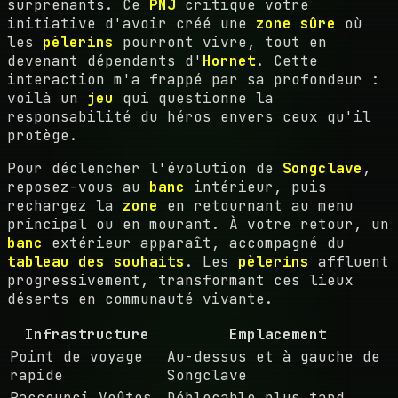
surprenants. Ce
PNJ
critique votre
initiative d'avoir créé une
zone sûre
où
les
pèlerins
pourront vivre, tout en
devenant dépendants d'
Hornet
. Cette
interaction m'a frappé par sa profondeur :
voilà un
jeu
qui questionne la
responsabilité du héros envers ceux qu'il
protège.
Pour déclencher l'évolution de
Songclave
,
reposez-vous au
banc
intérieur, puis
rechargez la
zone
en retournant au menu
principal ou en mourant. À votre retour, un
banc
extérieur apparaît, accompagné du
tableau des souhaits
. Les
pèlerins
affluent
progressivement, transformant ces lieux
déserts en communauté vivante.
Infrastructure
Emplacement
Point de voyage
Au-dessus et à gauche de
rapide
Songclave
Raccourci Voûtes
Déblocable plus tard