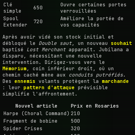
Clé
Ouvre certaines portes
650
simple
verrouillées
Spool
Améliore la portée de
720
Extender
vos capacités
Après avoir vidé son stock initial et
débloqué le
Double saut
, un nouveau
souhait
baptisé
Lost Merchant
apparaît. Jubilana a
disparu, nécessitant une nouvelle
intervention. Dirigez-vous vers le
Mémorium
, coin inférieur droit, où un
chemin caché mène aux
conduits putréfiés
.
Des
ennemis
volants protègent la
marchande
: leur
pattern d'attaque
prévisible
simplifie l'affrontement.
Nouvel article
Prix en Rosaries
Harpe (Choral Command)
210
Fragment de bobine
500
Spider Crises
320