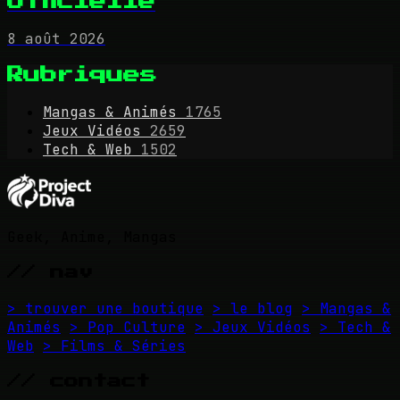
officielle
8 août 2026
Rubriques
Mangas & Animés
1765
Jeux Vidéos
2659
Tech & Web
1502
Geek, Anime, Mangas
// nav
> trouver une boutique
> le blog
> Mangas &
Animés
> Pop Culture
> Jeux Vidéos
> Tech &
Web
> Films & Séries
// contact