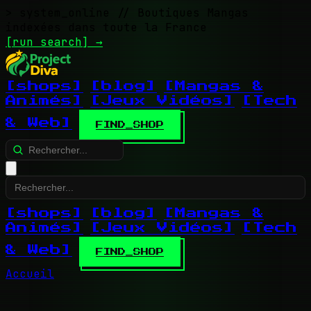
> system_online
// Boutiques Mangas
indexées dans toute la France
[run search]
→
[shops]
[blog]
[Mangas &
Animés]
[Jeux Vidéos]
[Tech
& Web]
FIND_SHOP
[shops]
[blog]
[Mangas &
Animés]
[Jeux Vidéos]
[Tech
& Web]
FIND_SHOP
Accueil