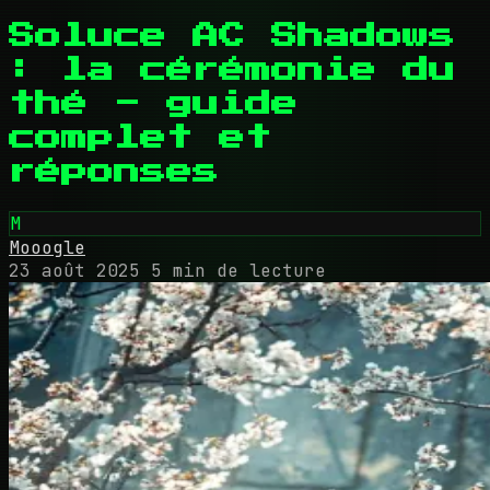
Soluce AC Shadows
: la cérémonie du
thé - guide
complet et
réponses
M
Mooogle
23 août 2025
5 min de lecture