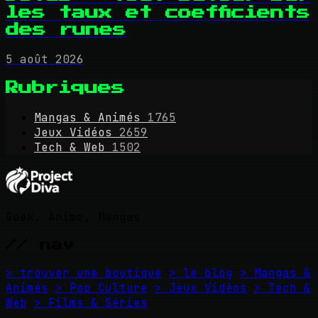
les taux et coefficients
des runes
5 août 2026
Rubriques
Mangas & Animés
1765
Jeux Vidéos
2659
Tech & Web
1502
Geek, Anime, Mangas
// nav
> trouver une boutique
> le blog
> Mangas &
Animés
> Pop Culture
> Jeux Vidéos
> Tech &
Web
> Films & Séries