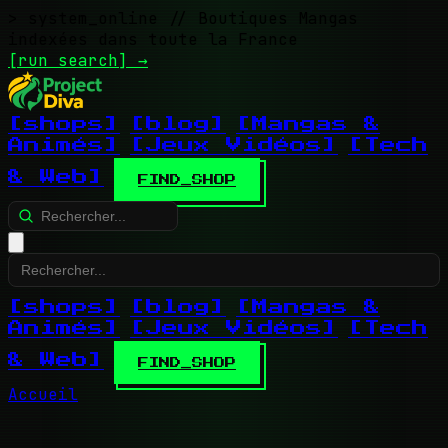
> system_online
// Boutiques Mangas
indexées dans toute la France
[run search]
→
[shops]
[blog]
[Mangas &
Animés]
[Jeux Vidéos]
[Tech
& Web]
FIND_SHOP
[shops]
[blog]
[Mangas &
Animés]
[Jeux Vidéos]
[Tech
& Web]
FIND_SHOP
Accueil