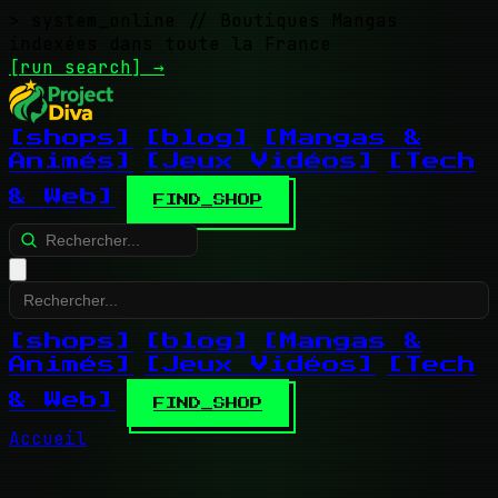
> system_online
// Boutiques Mangas
indexées dans toute la France
[run search]
→
[shops]
[blog]
[Mangas &
Animés]
[Jeux Vidéos]
[Tech
& Web]
FIND_SHOP
[shops]
[blog]
[Mangas &
Animés]
[Jeux Vidéos]
[Tech
& Web]
FIND_SHOP
Accueil