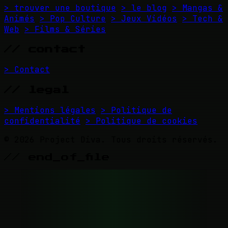
> trouver une boutique
> le blog
> Mangas &
Animés
> Pop Culture
> Jeux Vidéos
> Tech &
Web
> Films & Séries
// contact
> Contact
// legal
> Mentions légales
> Politique de
confidentialité
> Politique de cookies
© 2026 Project Diva. Tous droits réservés.
// end_of_file