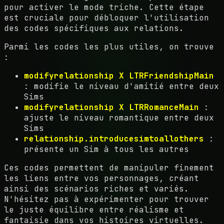
pour activer le mode triche. Cette étape
est cruciale pour débloquer l'utilisation
des codes spécifiques aux relations.
Parmi les codes les plus utiles, on trouve
:
modifyrelationship X LTR
Friendship
Main
: modifie le niveau d'amitié entre deux
Sims
modifyrelationship X LTR
Romance
Main
:
ajuste le niveau romantique entre deux
Sims
relationship.introduce
sim
to
all
others
:
présente un Sim à tous les autres
Ces codes permettent de manipuler finement
les liens entre vos personnages, créant
ainsi des scénarios riches et variés.
N'hésitez pas à expérimenter pour trouver
le juste équilibre entre réalisme et
fantaisie dans vos histoires virtuelles.