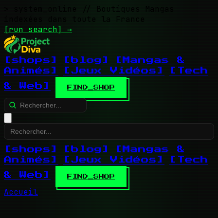
> system_online
// Boutiques Mangas
indexées dans toute la France
[run search]
→
[shops]
[blog]
[Mangas &
Animés]
[Jeux Vidéos]
[Tech
& Web]
FIND_SHOP
[shops]
[blog]
[Mangas &
Animés]
[Jeux Vidéos]
[Tech
& Web]
FIND_SHOP
Accueil