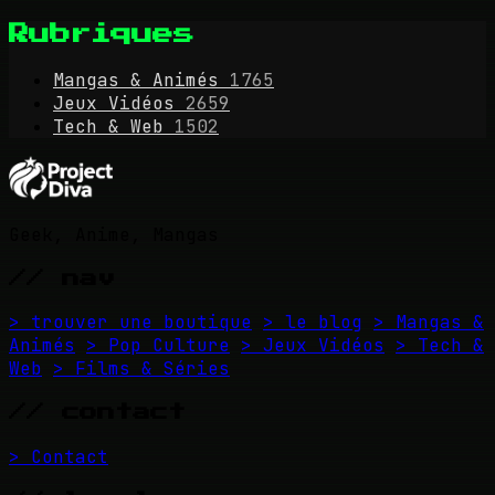
Rubriques
Mangas & Animés
1765
Jeux Vidéos
2659
Tech & Web
1502
Geek, Anime, Mangas
// nav
> trouver une boutique
> le blog
> Mangas &
Animés
> Pop Culture
> Jeux Vidéos
> Tech &
Web
> Films & Séries
// contact
> Contact