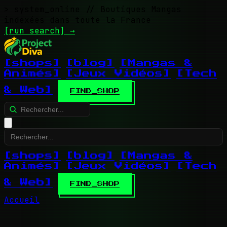
> system_online
// Boutiques Mangas
indexées dans toute la France
[run search]
→
[shops]
[blog]
[Mangas &
Animés]
[Jeux Vidéos]
[Tech
& Web]
FIND_SHOP
[shops]
[blog]
[Mangas &
Animés]
[Jeux Vidéos]
[Tech
& Web]
FIND_SHOP
Accueil