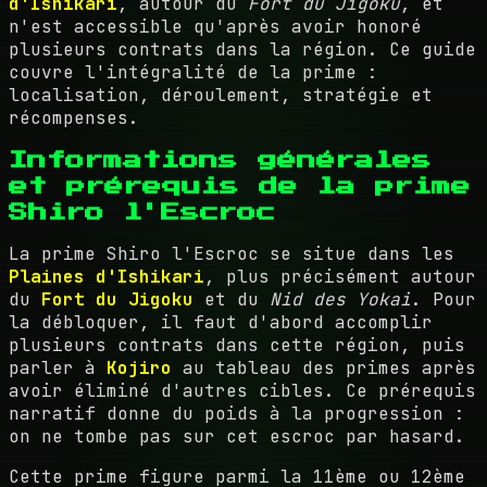
d'Ishikari
, autour du
Fort du Jigoku
, et
n'est accessible qu'après avoir honoré
plusieurs contrats dans la région. Ce guide
couvre l'intégralité de la prime :
localisation, déroulement, stratégie et
récompenses.
Informations générales
et prérequis de la prime
Shiro l'Escroc
La prime Shiro l'Escroc se situe dans les
Plaines d'Ishikari
, plus précisément autour
du
Fort du Jigoku
et du
Nid des Yokai
. Pour
la débloquer, il faut d'abord accomplir
plusieurs contrats dans cette région, puis
parler à
Kojiro
au tableau des primes après
avoir éliminé d'autres cibles. Ce prérequis
narratif donne du poids à la progression :
on ne tombe pas sur cet escroc par hasard.
Cette prime figure parmi la 11ème ou 12ème