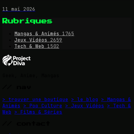
11 mai 2026
Rubriques
Mangas & Animés
1765
Jeux Vidéos
2659
Tech & Web
1502
Geek, Anime, Mangas
// nav
> trouver une boutique
> le blog
> Mangas &
Animés
> Pop Culture
> Jeux Vidéos
> Tech &
Web
> Films & Séries
// contact