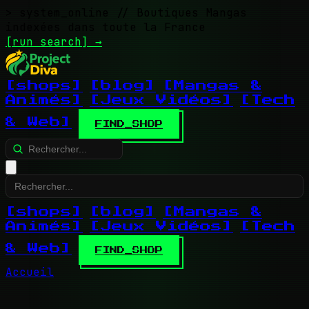
> system_online
// Boutiques Mangas
indexées dans toute la France
[run search]
→
[shops]
[blog]
[Mangas &
Animés]
[Jeux Vidéos]
[Tech
& Web]
FIND_SHOP
[shops]
[blog]
[Mangas &
Animés]
[Jeux Vidéos]
[Tech
& Web]
FIND_SHOP
Accueil