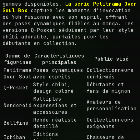
gammes disponibles.
La série Petitrama Over
Soul Box
capture les moments d'invocation
où Yoh fusionne avec son esprit, offrant
des poses dynamiques fidèles au manga. Les
versions Q-Posket séduisent par leur style
chibi adorable, parfaites pour les
débutants en collection.
Gamme de
Caractéristiques
Public visé
figurines
principales
Petitrama
Poses dynamiques
Collectionneurs
Over Soul
avec esprits
confirmés
Style chibi,
Débutants et
Q-Posket
design coloré
fans de mignon
Multiples
Amateurs de
Nendoroid
expressions et
personnalisation
accessoires
Rendu réaliste
Collectionneurs
Bellfine
détaillé
exigeants
Éditions
Ichiban
Chasseurs de