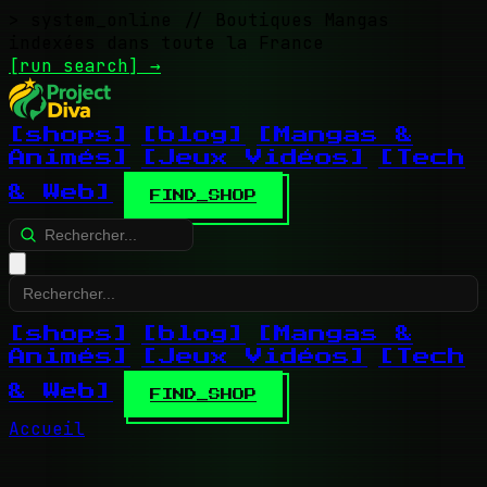
> system_online
// Boutiques Mangas
indexées dans toute la France
[run search]
→
[shops]
[blog]
[Mangas &
Animés]
[Jeux Vidéos]
[Tech
& Web]
FIND_SHOP
[shops]
[blog]
[Mangas &
Animés]
[Jeux Vidéos]
[Tech
& Web]
FIND_SHOP
Accueil