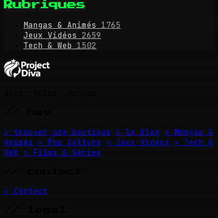
Rubriques
Mangas & Animés
1765
Jeux Vidéos
2659
Tech & Web
1502
Geek, Anime, Mangas
// nav
> trouver une boutique
> le blog
> Mangas &
Animés
> Pop Culture
> Jeux Vidéos
> Tech &
Web
> Films & Séries
// contact
> Contact
// legal