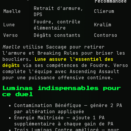
recommandée
Retrait d'armure,
Maelle
Clierum
DPS
Foudre, contrôle
Lune
Kralim
élémentaire
Verso
Dégâts constants
Contorso
Maelle
utilise Saccage pour retirer
l'armure et Breaking Rules pour briser les
boucliers.
Lune assure l'essentiel des
dégâts
via ses compétences de Foudre. Verso
complète l'équipe avec Ascending Assault
pour une puissance offensive continue.
Luminas indispensables pour
ce duel
Contamination Bénéfique — génère 2 PA
par altération appliquée
Énergie Maîtrisée — ajoute 1 PA
supplémentaire à chaque gain de PA
Trois Luminas Contre amélioré — pour