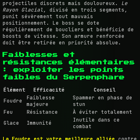
projectiles discrets mais douloureux.
Le
Rayon Glacial
, divisé en trois segments,
punit sévèrement tout mauvais
positionnement. Le boss se dote
régulièrement de boucliers et bénéficie de
boosts de vitesse. Son armure renforcée
doit être retirée en priorité absolue.
Faiblesses et
résistances élémentaires
: exploiter les points
faibles du Serpenphare
Élément
Efficacité
Conseil
Faiblesse
Spammer en phase de
Foudre
majeure
stun
Feu
Résistance
À éviter totalement
Inutile dans ce
Glace
Immunité
combat
La Foudre est votre meilleure alliée
contre