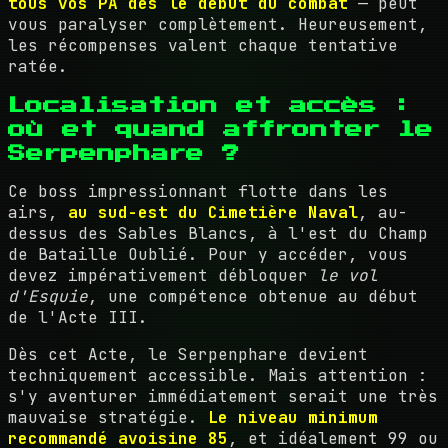
tous vos PA dès le début du combat
— peut
vous paralyser complètement. Heureusement,
les récompenses valent chaque tentative
ratée.
Localisation et accès :
où et quand affronter le
Serpenphare ?
Ce boss impressionnant flotte dans les
airs,
au sud-est du Cimetière Naval
, au-
dessus des Sables Blancs, à l'est du Champ
de Bataille Oublié. Pour y accéder, vous
devez impérativement débloquer
le vol
d'Esquie
, une compétence obtenue au début
de l'Acte III.
Dès cet Acte, le Serpenphare devient
techniquement accessible. Mais attention :
s'y aventurer immédiatement serait une très
mauvaise stratégie.
Le niveau minimum
recommandé avoisine 85
, et idéalement 99 ou