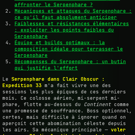
affronter le Serpenphare ?
Mécaniques et attaques du Serpenphare :
ce qu'il faut absolument anticiper
Faiblesses et résistances élémentaires
: exploiter les points faibles du
Serpenphare
Équipe et builds optimaux : la
composition idéale pour terrasser le
Serpenphare
Récompenses du Serpenphare : un butin
qui justifie l'effort
Le
Serpenphare dans Clair Obscur :
Expedition 33
m'a fait vivre une des
sessions les plus épiques de ces derniers
mois. Ce colosse aérien, mi-serpent mi-
phare, flotte au-dessus du
Continent
comme
une promesse de souffrance. Boss optionnel,
certes, mais difficile à ignorer quand on
aperçoit cette abomination céleste depuis
les airs. Sa mécanique principale —
voler