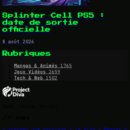
Splinter Cell PS5 :
date de sortie
officielle
8 août 2026
Rubriques
Mangas & Animés
1765
Jeux Vidéos
2659
Tech & Web
1502
Geek, Anime, Mangas
// nav
> trouver une boutique
> le blog
> Mangas &