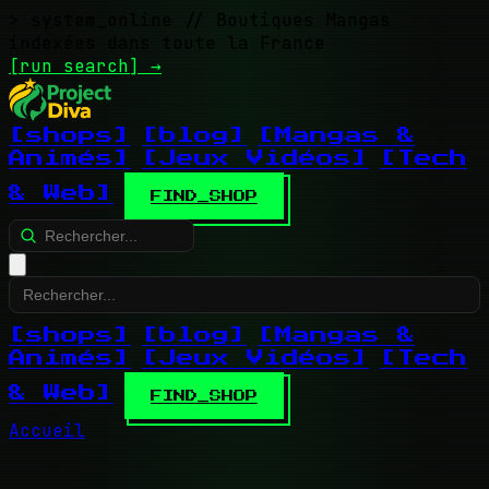
> system_online
// Boutiques Mangas
indexées dans toute la France
[run search]
→
[shops]
[blog]
[Mangas &
Animés]
[Jeux Vidéos]
[Tech
& Web]
FIND_SHOP
[shops]
[blog]
[Mangas &
Animés]
[Jeux Vidéos]
[Tech
& Web]
FIND_SHOP
Accueil