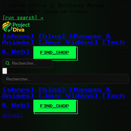
> system_online
// Boutiques Mangas
indexées dans toute la France
[run search]
→
[shops]
[blog]
[Mangas &
Animés]
[Jeux Vidéos]
[Tech
& Web]
FIND_SHOP
[shops]
[blog]
[Mangas &
Animés]
[Jeux Vidéos]
[Tech
& Web]
FIND_SHOP
Accueil