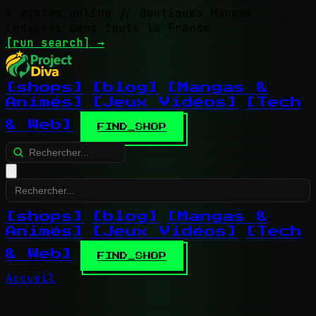
> system_online
// Boutiques Mangas
indexées dans toute la France
[run search]
→
[shops]
[blog]
[Mangas &
Animés]
[Jeux Vidéos]
[Tech
& Web]
FIND_SHOP
[shops]
[blog]
[Mangas &
Animés]
[Jeux Vidéos]
[Tech
& Web]
FIND_SHOP
Accueil