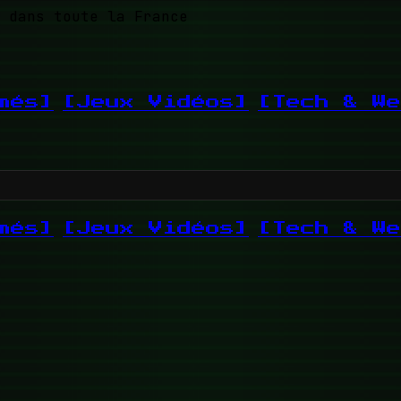
 dans toute la France
més]
[Jeux Vidéos]
[Tech & We
més]
[Jeux Vidéos]
[Tech & We