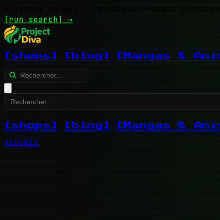
> system_online
// Boutiques Mangas indexées
[run search]
→
[shops]
[blog]
[Mangas & Ani
[shops]
[blog]
[Mangas & Ani
Accueil