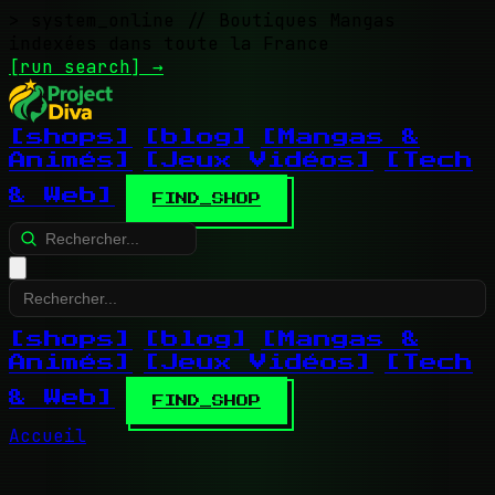
> system_online
// Boutiques Mangas
indexées dans toute la France
[run search]
→
[shops]
[blog]
[Mangas &
Animés]
[Jeux Vidéos]
[Tech
& Web]
FIND_SHOP
[shops]
[blog]
[Mangas &
Animés]
[Jeux Vidéos]
[Tech
& Web]
FIND_SHOP
Accueil