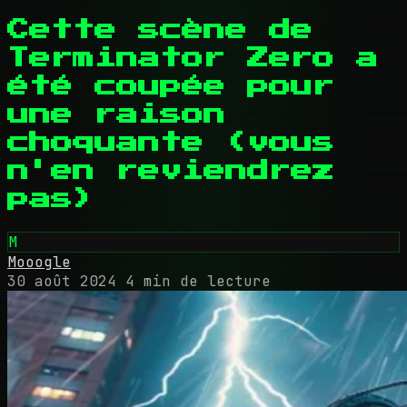
Cette scène de
Terminator Zero a
été coupée pour
une raison
choquante (vous
n'en reviendrez
pas)
M
Mooogle
30 août 2024
4 min de lecture