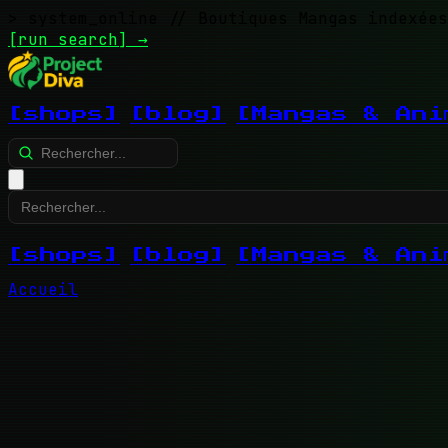
> system_online
// Boutiques Mangas indexées
[run search]
→
[shops]
[blog]
[Mangas & Ani
[shops]
[blog]
[Mangas & Ani
Accueil