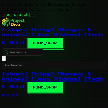
> system_online
// Boutiques Mangas
indexées dans toute la France
[run search]
→
[shops]
[blog]
[Mangas &
Animés]
[Jeux Vidéos]
[Tech
& Web]
FIND_SHOP
[shops]
[blog]
[Mangas &
Animés]
[Jeux Vidéos]
[Tech
& Web]
FIND_SHOP
Accueil