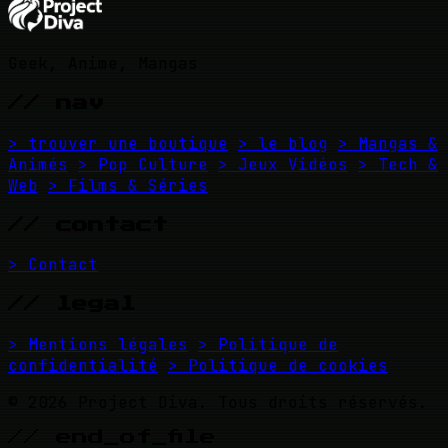
Geek, Anime, Mangas
// nav
> trouver une boutique
> le blog
> Mangas &
Animés
> Pop Culture
> Jeux Vidéos
> Tech &
Web
> Films & Séries
// contact
> Contact
// legal
> Mentions légales
> Politique de
confidentialité
> Politique de cookies
© 2026 Project Diva. Tous droits réservés.
// end_of_file