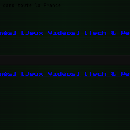
 dans toute la France
més]
[Jeux Vidéos]
[Tech & We
més]
[Jeux Vidéos]
[Tech & We