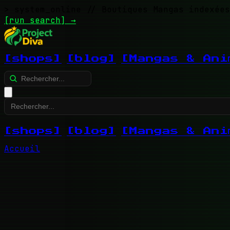
> system_online
// Boutiques Mangas indexées
[run search]
→
[shops]
[blog]
[Mangas & Ani
[shops]
[blog]
[Mangas & Ani
Accueil