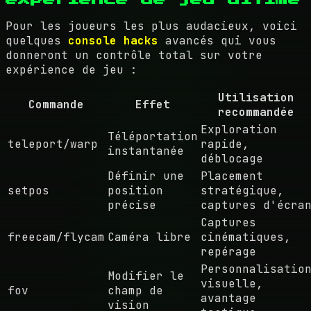
Pour les joueurs les plus audacieux, voici
quelques
console hacks
avancés qui vous
donneront un contrôle total sur votre
expérience de jeu :
Utilisation
Commande
Effet
recommandée
Exploration
Téléportation
teleport/warp
rapide,
instantanée
déblocage
Définir une
Placement
setpos
position
stratégique,
précise
captures d'écra
Captures
freecam/flycam
Caméra libre
cinématiques,
repérage
Personnalisatio
Modifier le
visuelle,
fov
champ de
avantage
vision