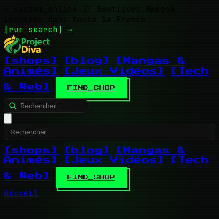
> system_online
// Boutiques Mangas
indexées dans toute la France
[run search]
→
[shops]
[blog]
[Mangas &
Animés]
[Jeux Vidéos]
[Tech
& Web]
FIND_SHOP
[shops]
[blog]
[Mangas &
Animés]
[Jeux Vidéos]
[Tech
& Web]
FIND_SHOP
Accueil