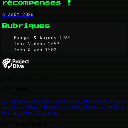
récompenses !
6 août 2026
Rubriques
Mangas & Animés
1765
Jeux Vidéos
2659
Tech & Web
1502
Geek, Anime, Mangas
// nav
> trouver une boutique
> le blog
> Mangas &
Animés
> Pop Culture
> Jeux Vidéos
> Tech &
Web
> Films & Séries
// contact