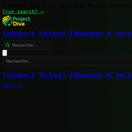
> system_online
// Boutiques Mangas indexées
[run search]
→
[shops]
[blog]
[Mangas & Ani
[shops]
[blog]
[Mangas & Ani
Accueil