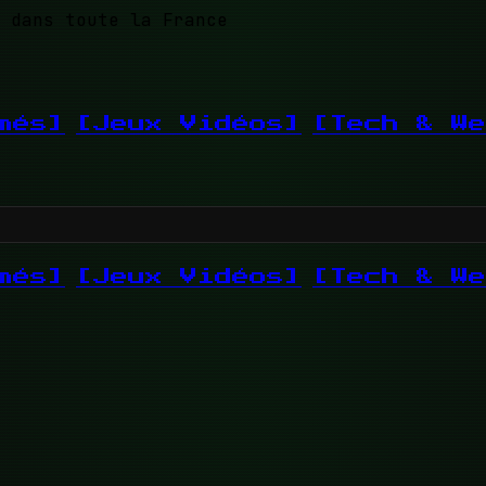
 dans toute la France
més]
[Jeux Vidéos]
[Tech & We
més]
[Jeux Vidéos]
[Tech & We