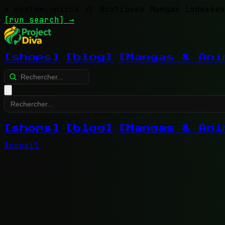
> system_online
// Boutiques Mangas indexées
[run search]
→
[shops]
[blog]
[Mangas & Ani
[shops]
[blog]
[Mangas & Ani
Accueil