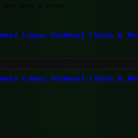
 dans toute la France
més]
[Jeux Vidéos]
[Tech & We
més]
[Jeux Vidéos]
[Tech & We