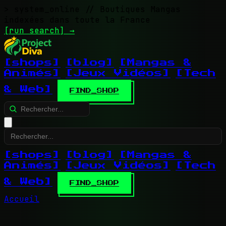
> system_online
// Boutiques Mangas
indexées dans toute la France
[run search]
→
[shops]
[blog]
[Mangas &
Animés]
[Jeux Vidéos]
[Tech
& Web]
FIND_SHOP
[shops]
[blog]
[Mangas &
Animés]
[Jeux Vidéos]
[Tech
& Web]
FIND_SHOP
Accueil