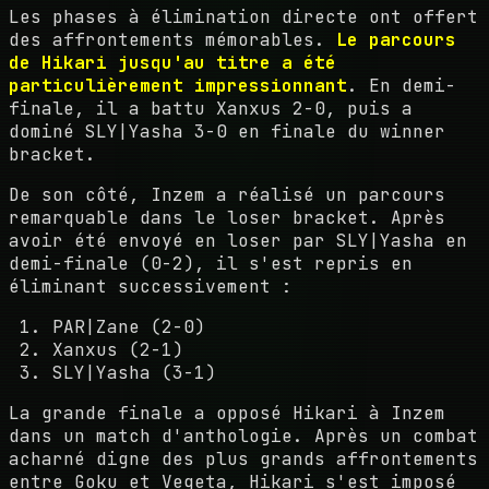
Les phases à élimination directe ont offert
des affrontements mémorables.
Le parcours
de Hikari jusqu'au titre a été
particulièrement impressionnant
. En demi-
finale, il a battu Xanxus 2-0, puis a
dominé SLY|Yasha 3-0 en finale du winner
bracket.
De son côté, Inzem a réalisé un parcours
remarquable dans le loser bracket. Après
avoir été envoyé en loser par SLY|Yasha en
demi-finale (0-2), il s'est repris en
éliminant successivement :
PAR|Zane (2-0)
Xanxus (2-1)
SLY|Yasha (3-1)
La grande finale a opposé Hikari à Inzem
dans un match d'anthologie. Après un combat
acharné digne des plus grands affrontements
entre Goku et Vegeta, Hikari s'est imposé