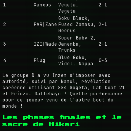
1
Xanxus
Vegeta,
2-1
Vegeta
Goku Black,
2
PAR|Zane
Fused Zamasu,
2-1
Beerus
Super Baby 2,
3
IZI|Wade
Janemba,
2-1
Trunks
Blue Goku,
4
Plug
0-3
Videl, Nappa
Le groupe D a vu Inzem s'imposer avec
autorité, suivi par Namul, révélation
coréenne utilisant SS4 Gogeta, Lab Coat 21
et Frieza. Dattebayo ! Quelle performance
pour ce joueur venu de l'autre bout du
monde !
Les phases finales et le
sacre de Hikari